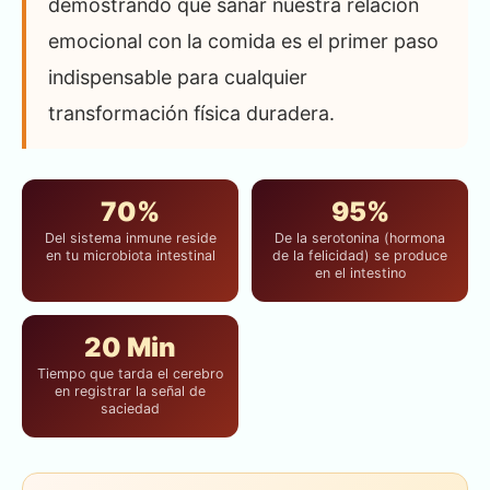
demostrando que sanar nuestra relación
emocional con la comida es el primer paso
indispensable para cualquier
transformación física duradera.
70%
95%
Del sistema inmune reside
De la serotonina (hormona
en tu microbiota intestinal
de la felicidad) se produce
en el intestino
20 Min
Tiempo que tarda el cerebro
en registrar la señal de
saciedad