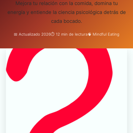
Mejora tu relación con la comida, domina tu
energía y entiende la ciencia psicológica detrás de
cada bocado.
📅 Actualizado 2026
⏱ 12 min de lectura
🧠 Mindful Eating