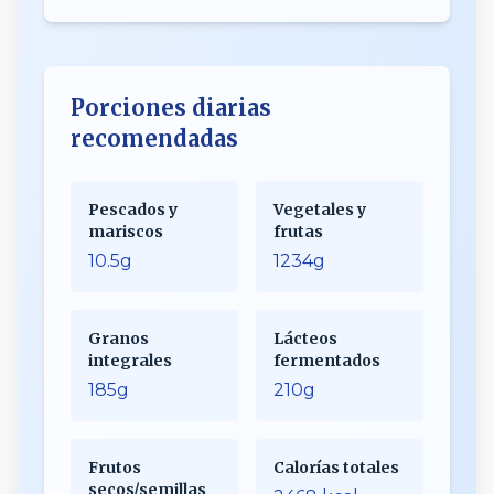
Porciones diarias
recomendadas
Pescados y
Vegetales y
mariscos
frutas
10.5g
1234g
Granos
Lácteos
integrales
fermentados
185g
210g
Frutos
Calorías totales
secos/semillas