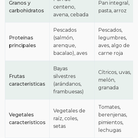
Granos y
Pan integral,
centeno,
carbohidratos
pasta, arroz
avena, cebada
Pescados
Pescados,
Proteínas
(salmón,
legumbres,
principales
arenque,
aves, algo de
bacalao), aves
carne roja
Bayas
Cítricos, uvas,
Frutas
silvestres
melón,
características
(arándanos,
granada
frambuesas)
Tomates,
Vegetales de
Vegetales
berenjenas,
raíz, coles,
característicos
pimientos,
setas
lechugas