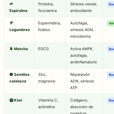
🌱
Proteína,
Síntesis celular,
Bu
Espirulina
ficocianina
antioxidante
🫘
Espermidina,
Autofagia,
Alt
Legumbres
folatos
síntesis ADN,
microbioma
🍵 Matcha
EGCG
Activa AMPK,
Bu
autofagia,
antiinflamatorio
🎃 Semillas
Zinc,
Reparación
Bu
calabaza
magnesio
ADN, síntesis
ATP
🥝 Kiwi
Vitamina C,
Colágeno,
Bu
actinidina
absorción de
proteínas