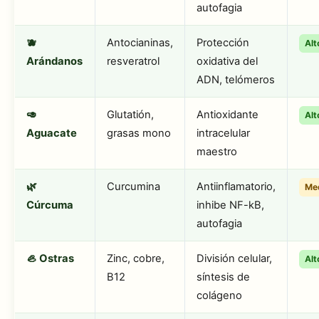
autofagia
🫐
Antocianinas,
Protección
Alt
Arándanos
resveratrol
oxidativa del
ADN, telómeros
🥑
Glutatión,
Antioxidante
Alt
Aguacate
grasas mono
intracelular
maestro
🌿
Curcumina
Antiinflamatorio,
Me
Cúrcuma
inhibe NF-kB,
autofagia
🦪 Ostras
Zinc, cobre,
División celular,
Alt
B12
síntesis de
colágeno