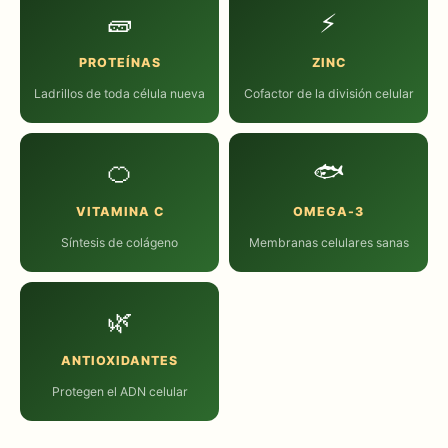
🧱
⚡
PROTEÍNAS
ZINC
Ladrillos de toda célula nueva
Cofactor de la división celular
🍊
🐟
VITAMINA C
OMEGA-3
Síntesis de colágeno
Membranas celulares sanas
🌿
ANTIOXIDANTES
Protegen el ADN celular