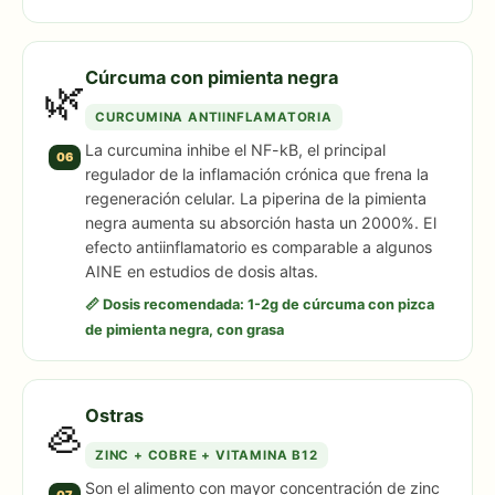
Cúrcuma con pimienta negra
🌿
CURCUMINA ANTIINFLAMATORIA
La curcumina inhibe el NF-kB, el principal
06
regulador de la inflamación crónica que frena la
regeneración celular. La piperina de la pimienta
negra aumenta su absorción hasta un 2000%. El
efecto antiinflamatorio es comparable a algunos
AINE en estudios de dosis altas.
📏 Dosis recomendada: 1-2g de cúrcuma con pizca
de pimienta negra, con grasa
Ostras
🦪
ZINC + COBRE + VITAMINA B12
Son el alimento con mayor concentración de zinc
07