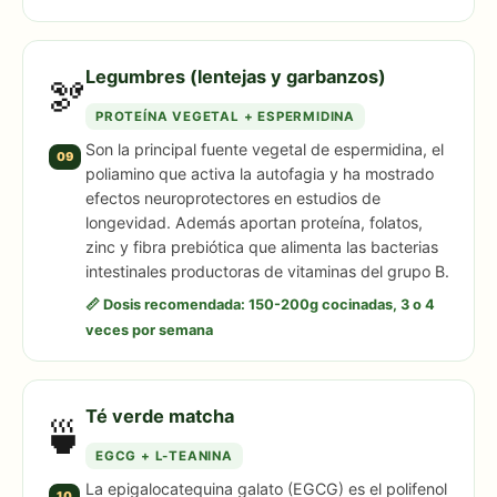
Legumbres (lentejas y garbanzos)
🫘
PROTEÍNA VEGETAL + ESPERMIDINA
Son la principal fuente vegetal de espermidina, el
09
poliamino que activa la autofagia y ha mostrado
efectos neuroprotectores en estudios de
longevidad. Además aportan proteína, folatos,
zinc y fibra prebiótica que alimenta las bacterias
intestinales productoras de vitaminas del grupo B.
📏 Dosis recomendada: 150-200g cocinadas, 3 o 4
veces por semana
Té verde matcha
🍵
EGCG + L-TEANINA
La epigalocatequina galato (EGCG) es el polifenol
10