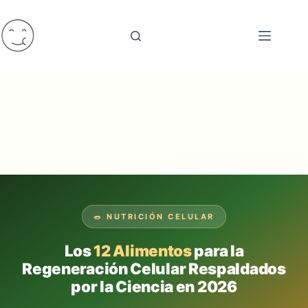
Saltar
al
contenido
🥗 NUTRICIÓN CELULAR
Los
12 Alimentos
para la
Regeneración Celular Respaldados
por la Ciencia en 2026