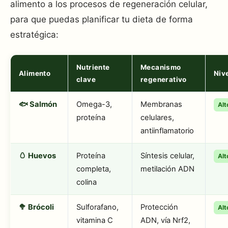
alimento a los procesos de regeneración celular,
para que puedas planificar tu dieta de forma
estratégica:
Nutriente
Mecanismo
Alimento
Niv
clave
regenerativo
🐟 Salmón
Omega-3,
Membranas
Alt
proteína
celulares,
antiinflamatorio
🥚 Huevos
Proteína
Síntesis celular,
Alt
completa,
metilación ADN
colina
🥦 Brócoli
Sulforafano,
Protección
Alt
vitamina C
ADN, vía Nrf2,