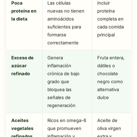
Poca
Las células
Incluir
proteína en
nuevas no tienen
proteína
la dieta
aminoácidos
completa en
suficientes para
cada comida
formarse
principal
correctamente
Exceso de
Genera
Fruta entera,
azúcar
inflamación
dátiles o
refinado
crónica de bajo
chocolate
grado que
negro como
bloquea las
alternativa
señales de
dulce
regeneración
Aceites
Ricos en omega-6
Aceite de
vegetales
que promueven
oliva virgen
refinados
inflamación y
extra y