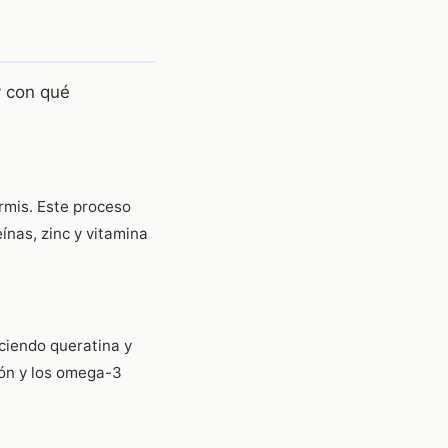
y con qué
rmis. Este proceso
ínas, zinc y vitamina
uciendo queratina y
ción y los omega-3