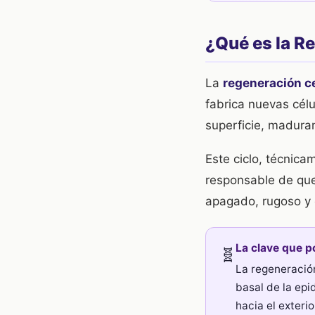
¿Qué es la Re
La
regeneración cel
fabrica nuevas cél
superficie, madura
Este ciclo, técnic
responsable de que
apagado, rugoso y 
La clave que p
🧬
La regeneración
basal de la epi
hacia el exteri