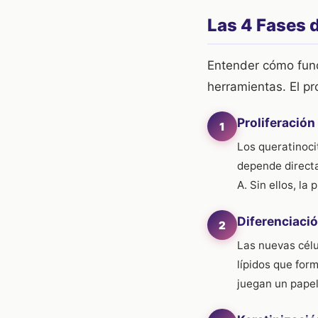
Las 4 Fases 
Entender cómo func
herramientas. El pr
Proliferación
1
Los queratinoci
depende directa
A. Sin ellos, l
Diferenciaci
2
Las nuevas célu
lípidos que form
juegan un papel