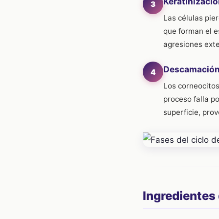
Keratinizaci
3
Las células pie
que forman el e
agresiones exte
Descamació
4
Los corneocito
proceso falla p
superficie, prov
Ingredientes 