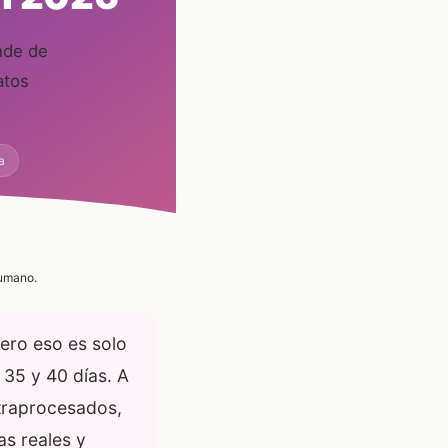
nde de
atos
a
humano.
Pero eso es solo
 35 y 40 días. A
ltraprocesados,
as reales y