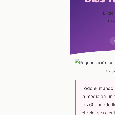
El ci
tu 
El cic
Todo el mundo
la media de un 
los 60, puede l
el reloj se rale