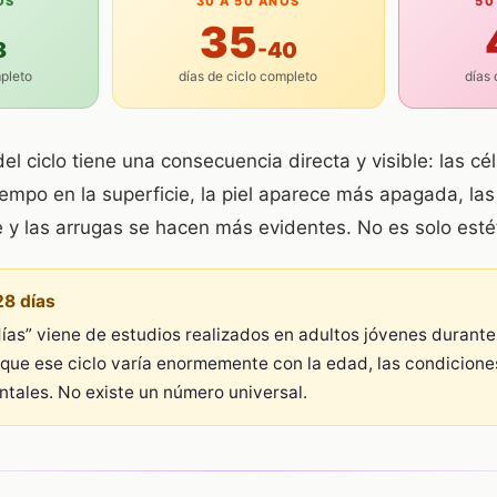
OS
30 A 50 AÑOS
50
35
8
-40
mpleto
días de ciclo completo
días 
el ciclo tiene una consecuencia directa y visible: las c
mpo en la superficie, la piel aparece más apagada, la
y las arrugas se hacen más evidentes. No es solo estéti
28 días
ías” viene de estudios realizados en adultos jóvenes durante
ue ese ciclo varía enormemente con la edad, las condiciones 
ntales. No existe un número universal.