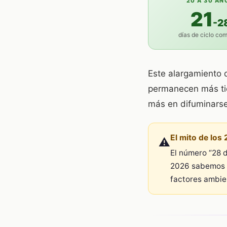
20 A 30 AÑ
21
-2
días de ciclo co
Este alargamiento d
permanecen más tie
más en difuminarse 
El mito de los 
⚠️
El número “28 d
2026 sabemos q
factores ambie