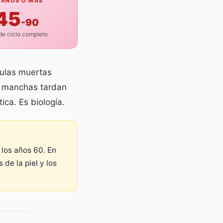
 AÑOS O MÁS
45
-90
de ciclo completo
élulas muertas
s manchas tardan
ca. Es biología.
 los años 60. En
de la piel y los