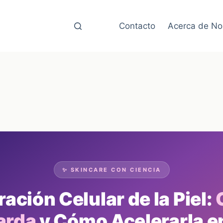
Contacto
Acerca de No
✨ SKINCARE CON CIENCIA
ación Celular de la Piel:
arda
y Cómo Acelerarla e