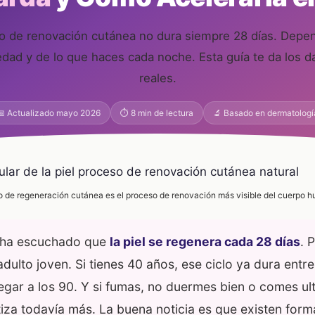
clo de renovación cutánea no dura siempre 28 días. Depe
edad y de lo que haces cada noche. Esta guía te da los d
reales.
📅 Actualizado mayo 2026
⏱ 8 min de lectura
🔬 Basado en dermatologí
lo de regeneración cutánea es el proceso de renovación más visible del cuerpo 
 ha escuchado que
la piel se regenera cada 28 días
. 
adulto joven. Si tienes 40 años, ese ciclo ya dura entre
legar a los 90. Y si fumas, no duermes bien o comes u
ntiza todavía más. La buena noticia es que existen form