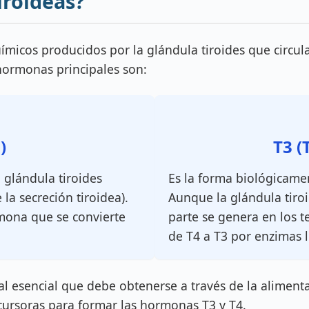
iroideas?
micos producidos por la glándula tiroides que circul
hormonas principales son:
)
T3 (
 glándula tiroides
Es la forma biológicamen
a secreción tiroidea).
Aunque la glándula tiro
mona que se convierte
parte se genera en los t
de T4 a T3 por enzimas 
 esencial que debe obtenerse a través de la alimenta
ecursoras para formar las hormonas T3 y T4.