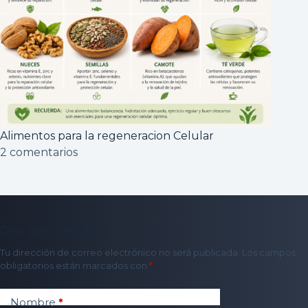
Alimentos para la regeneracion Celular
2 comentarios
Deja un comentario
Tu dirección de correo electrónico no será publicada.
Los campos
obligatorios están marcados con
*
Nombre
*