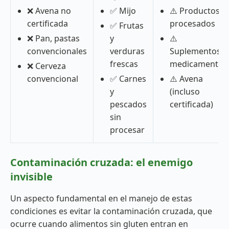
❌ Avena no
✅ Mijo
⚠️ Productos
certificada
procesados
✅ Frutas
❌ Pan, pastas
y
⚠️
convencionales
verduras
Suplementos y
frescas
medicamentos
❌ Cerveza
convencional
✅ Carnes
⚠️ Avena
y
(incluso
pescados
certificada)
sin
procesar
Contaminación cruzada: el enemigo
invisible
Un aspecto fundamental en el manejo de estas
condiciones es evitar la contaminación cruzada, que
ocurre cuando alimentos sin gluten entran en